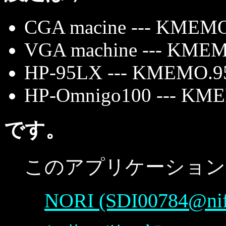
CGA macine --- KMEM
VGA machine --- KM
HP-95LX --- KMEMO.9
HP-Omnigo100 --- K
です。
このアプリケーション
NORI (SDI00784@nift